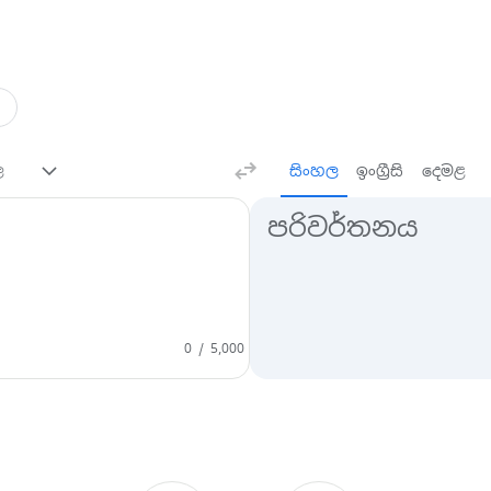
ල
සිංහල
ඉංග්‍රීසි
දෙමළ
පරඅිවර්තන ප්‍රතිඵල
පරිවර්තනය
0
/ 5,000