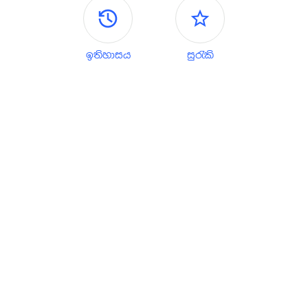
පැති පැනල
ඉතිහාසය
සුරැකි