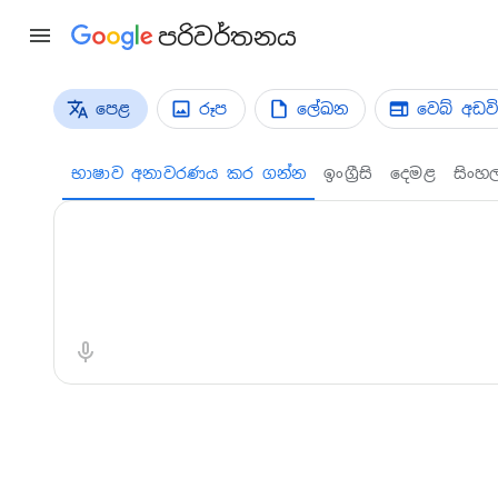
පරිවර්තනය
පෙළ
රූප
ලේඛන
වෙබ් අඩවි
පරිවර්තන වර්ග
පෙළ පරිවර්තනය
භාෂාව අනාවරණය කර ගන්න
ඉංග්‍රීසි
දෙමළ
සිංහ
මූලාශ්‍ර පෙළ