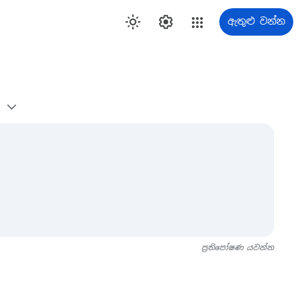
ඇතුළු වන්න
ප්‍රතිපෝෂණ යවන්න